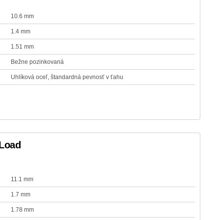
10.6 mm
1.4 mm
1.51 mm
Bežne pozinkovaná
Uhlíková oceľ, štandardná pevnosť v ťahu
hLoad
11.1 mm
1.7 mm
1.78 mm