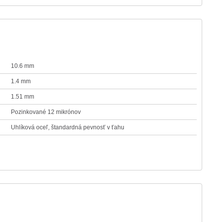
10.6 mm
1.4 mm
1.51 mm
Pozinkované 12 mikrónov
Uhlíková oceľ, štandardná pevnosť v ťahu