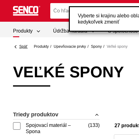
Vyberte si krajinu alebo ob
kedykoľvek zmeniť
Produkty
Údržba náradia
O spoločnost
Späť
Produkty
Upevňovacie prvky
Spony
Veľké spony
VEĽKÉ SPONY
Triedy produktov
Spojovací materiál –
133
27 produk
Spona