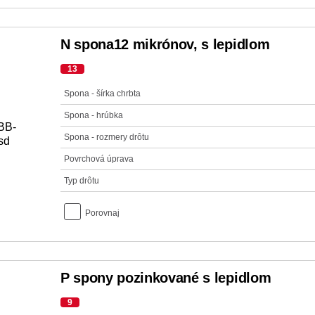
N spona12 mikrónov, s lepidlom
13
Spona - šírka chrbta
Spona - hrúbka
Spona - rozmery drôtu
Povrchová úprava
Typ drôtu
Porovnaj
P spony pozinkované s lepidlom
9