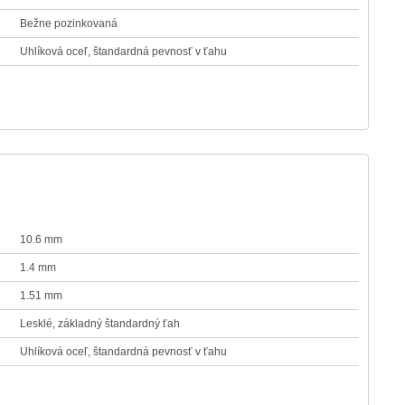
Bežne pozinkovaná
Uhlíková oceľ, štandardná pevnosť v ťahu
10.6 mm
1.4 mm
1.51 mm
Lesklé, základný štandardný ťah
Uhlíková oceľ, štandardná pevnosť v ťahu