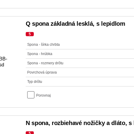
Q spona základná lesklá, s lepidlom
5
Spona - šírka chrbta
Spona - hrúbka
Spona - rozmery drôtu
Povrchová úprava
Typ drôtu
Porovnaj
N spona, rozbiehavé nožičky a dláto, s
5