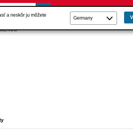
lasť a neskôr ju môžete
i SENCO
ty