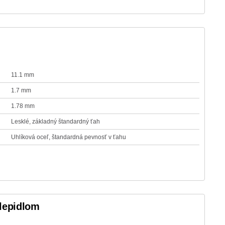
11.1 mm
1.7 mm
1.78 mm
Lesklé, základný štandardný ťah
Uhlíková oceľ, štandardná pevnosť v ťahu
 lepidlom