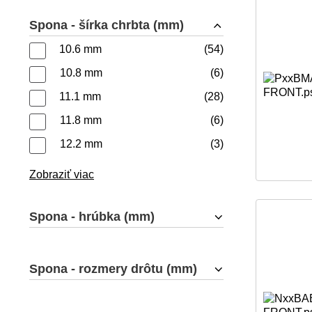
Spona - šírka chrbta (mm)
10.6 mm
54
10.8 mm
6
11.1 mm
28
11.8 mm
6
12.2 mm
3
Zobraziť viac
Spona - hrúbka (mm)
Spona - rozmery drôtu (mm)