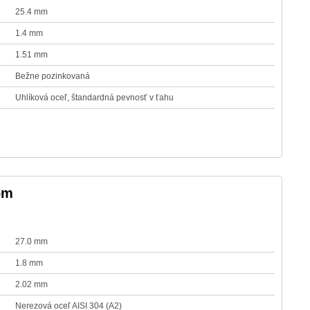
25.4 mm
1.4 mm
1.51 mm
Bežne pozinkovaná
Uhlíková oceľ, štandardná pevnosť v ťahu
lom
27.0 mm
1.8 mm
2.02 mm
Nerezová oceľ AISI 304 (A2)