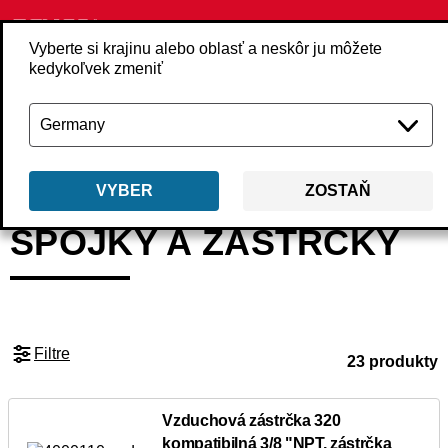
Vyberte si krajinu alebo oblasť a neskôr ju môžete
kedykoľvek zmeniť
Späť
Produkty
Príslušenstvo
Stlačený vzduch
Spojky a zástrčky
VYBER
ZOSTAŇ
SPOJKY A ZÁSTRČKY
Filtre
23 produkty
Vzduchová zástrčka 320
kompatibilná 3/8 "NPT, zástrčka