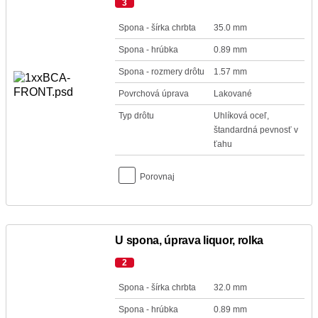
3
Spona - šírka chrbta
35.0 mm
Spona - hrúbka
0.89 mm
Spona - rozmery drôtu
1.57 mm
Povrchová úprava
Lakované
Typ drôtu
Uhlíková oceľ,
štandardná pevnosť v
ťahu
Porovnaj
U spona, úprava liquor, rolka
2
Spona - šírka chrbta
32.0 mm
Spona - hrúbka
0.89 mm