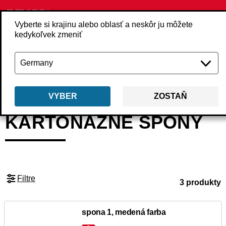
Vyberte si krajinu alebo oblasť a neskôr ju môžete
kedykoľvek zmeniť
Späť
Produkty
Upevňovacie prvky
Spony
Kartonážne spony
VYBER
ZOSTAŇ
KARTONÁŽNE SPONY
Filtre
3 produkty
spona 1, medená farba