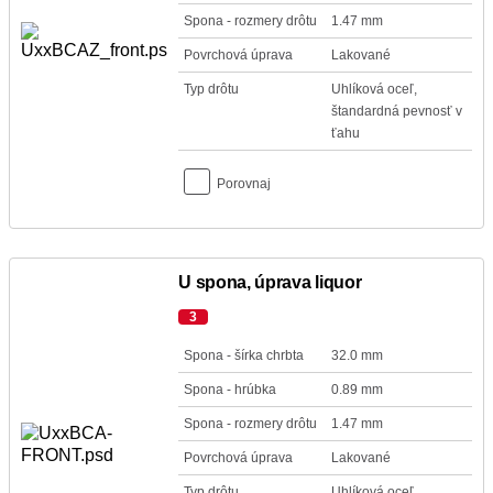
Spona - rozmery drôtu
1.47 mm
Povrchová úprava
Lakované
Typ drôtu
Uhlíková oceľ,
štandardná pevnosť v
ťahu
Porovnaj
U spona, úprava liquor
3
Spona - šírka chrbta
32.0 mm
Spona - hrúbka
0.89 mm
Spona - rozmery drôtu
1.47 mm
Povrchová úprava
Lakované
Typ drôtu
Uhlíková oceľ,