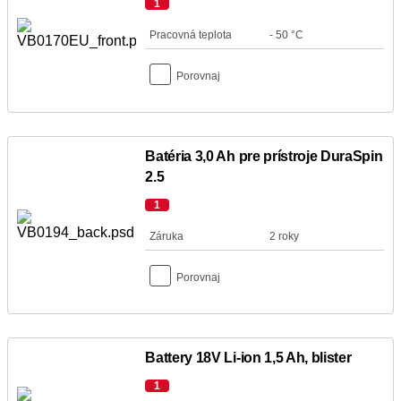
1
Pracovná teplota
- 50 °C
Porovnaj
Batéria 3,0 Ah pre prístroje DuraSpin
2.5
1
Záruka
2 roky
Porovnaj
Battery 18V Li-ion 1,5 Ah, blister
1