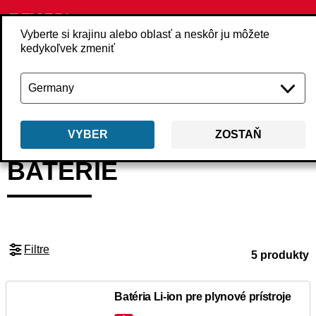
Vyberte si krajinu alebo oblasť a neskôr ju môžete
kedykoľvek zmeniť
Späť
Produkty
Príslušenstvo
Batérie a nabíjačky
Batérie
VYBER
ZOSTAŇ
BATÉRIE
Filtre
5 produkty
Batéria Li-ion pre plynové prístroje