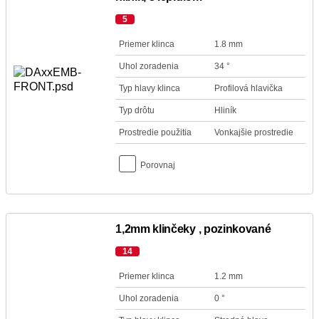
5
Priemer klinca
1.8 mm
Uhol zoradenia
34 °
Typ hlavy klinca
Profilová hlavička
Typ drôtu
Hliník
Prostredie použitia
Vonkajšie prostredie
Porovnaj
1,2mm klinčeky , pozinkované
14
Priemer klinca
1.2 mm
Uhol zoradenia
0 °