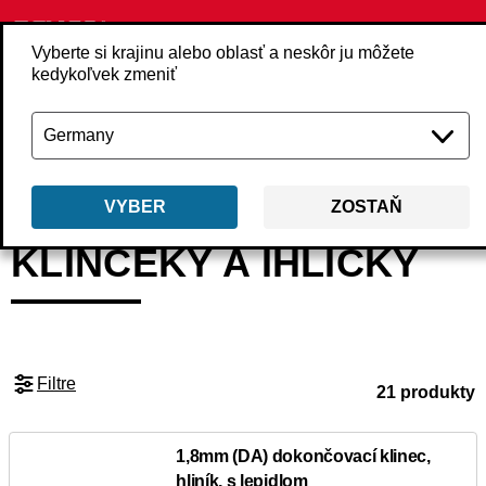
Vyberte si krajinu alebo oblasť a neskôr ju môžete
kedykoľvek zmeniť
Späť
Produkty
Upevňovacie prvky
Klince
Klinčeky a ihličky
VYBER
ZOSTAŇ
KLINČEKY A IHLIČKY
Filtre
21 produkty
1,8mm (DA) dokončovací klinec,
hliník, s lepidlom