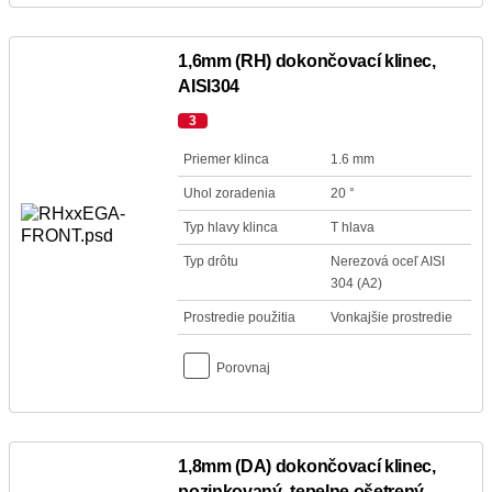
1,6mm (RH) dokončovací klinec,
AISI304
3
Priemer klinca
1.6 mm
Uhol zoradenia
20 °
Typ hlavy klinca
T hlava
Typ drôtu
Nerezová oceľ AISI
304 (A2)
Prostredie použitia
Vonkajšie prostredie
Porovnaj
1,8mm (DA) dokončovací klinec,
pozinkovaný, tepelne ošetrený