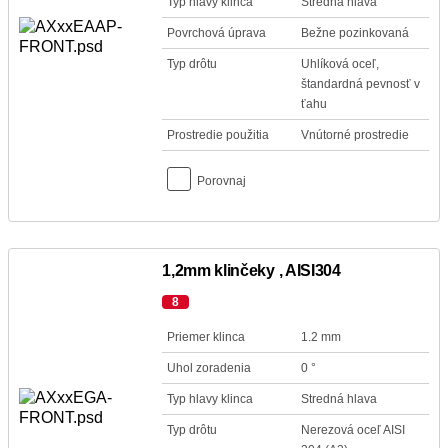
Typ hlavy klinca
Stredná hlava
Povrchová úprava
Bežne pozinkovaná
Typ drôtu
Uhlíková oceľ,
štandardná pevnosť v
ťahu
Prostredie použitia
Vnútorné prostredie
Porovnaj
1,2mm klinčeky , AISI304
8
Priemer klinca
1.2 mm
Uhol zoradenia
0 °
Typ hlavy klinca
Stredná hlava
Typ drôtu
Nerezová oceľ AISI