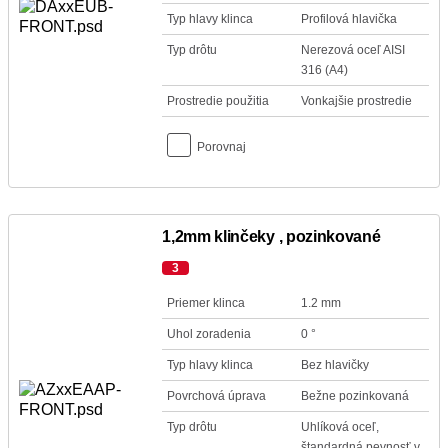
Typ hlavy klinca
Profilová hlavička
Typ drôtu
Nerezová oceľ AISI
316 (A4)
Prostredie použitia
Vonkajšie prostredie
Porovnaj
1,2mm klinčeky , pozinkované
3
Priemer klinca
1.2 mm
Uhol zoradenia
0 °
Typ hlavy klinca
Bez hlavičky
Povrchová úprava
Bežne pozinkovaná
Typ drôtu
Uhlíková oceľ,
štandardná pevnosť v