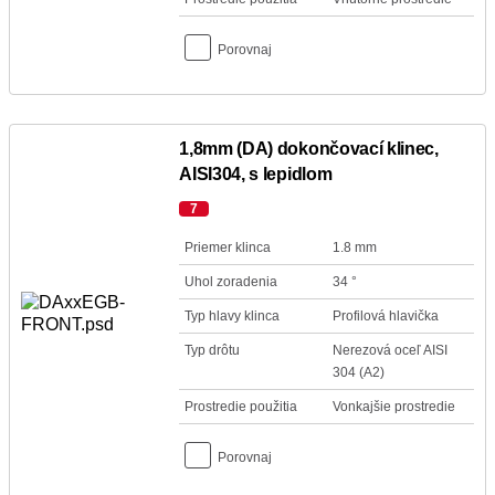
Porovnaj
1,8mm (DA) dokončovací klinec,
AISI304, s lepidlom
7
Priemer klinca
1.8 mm
Uhol zoradenia
34 °
Typ hlavy klinca
Profilová hlavička
Typ drôtu
Nerezová oceľ AISI
304 (A2)
Prostredie použitia
Vonkajšie prostredie
Porovnaj