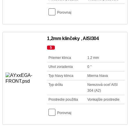
Porovnaj
1,2mm klinčeky , AISI304
5
Priemer klinca
1.2 mm
Uhol zoradenia
0 °
Typ hlavy klinca
Mierna hlava
Typ drôtu
Nerezová oceľ AISI
304 (A2)
Prostredie použitia
Vonkajšie prostredie
Porovnaj