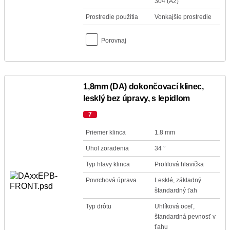
304 (A2)
Prostredie použitia
Vonkajšie prostredie
Porovnaj
1,8mm (DA) dokončovací klinec,
lesklý bez úpravy, s lepidlom
7
Priemer klinca
1.8 mm
Uhol zoradenia
34 °
Typ hlavy klinca
Profilová hlavička
Povrchová úprava
Lesklé, základný
štandardný ťah
Typ drôtu
Uhlíková oceľ,
štandardná pevnosť v
ťahu