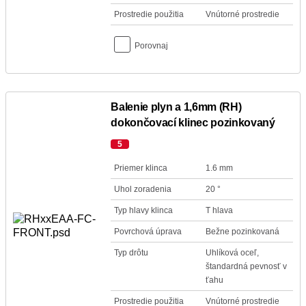
Prostredie použitia
Vnútorné prostredie
Porovnaj
Balenie plyn a 1,6mm (RH)
dokončovací klinec pozinkovaný
5
Priemer klinca
1.6 mm
Uhol zoradenia
20 °
Typ hlavy klinca
T hlava
Povrchová úprava
Bežne pozinkovaná
Typ drôtu
Uhlíková oceľ,
štandardná pevnosť v
ťahu
Prostredie použitia
Vnútorné prostredie