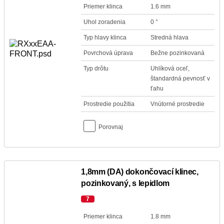
Priemer klinca
1.6 mm
Uhol zoradenia
0 °
Typ hlavy klinca
Stredná hlava
Povrchová úprava
Bežne pozinkovaná
Typ drôtu
Uhlíková oceľ,
štandardná pevnosť v
ťahu
Prostredie použitia
Vnútorné prostredie
Porovnaj
1,8mm (DA) dokončovací klinec,
pozinkovaný, s lepidlom
7
Priemer klinca
1.8 mm