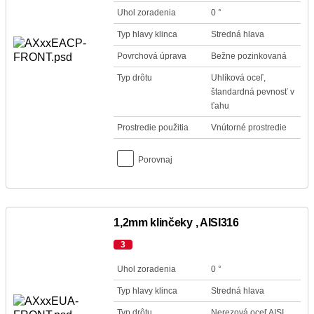
Uhol zoradenia
0 °
Typ hlavy klinca
Stredná hlava
Povrchová úprava
Bežne pozinkovaná
Typ drôtu
Uhlíková oceľ,
štandardná pevnosť v
ťahu
Prostredie použitia
Vnútorné prostredie
Porovnaj
1,2mm klinčeky , AISI316
3
Uhol zoradenia
0 °
Typ hlavy klinca
Stredná hlava
Typ drôtu
Nerezová oceľ AISI