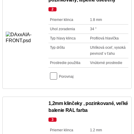
2
Priemer klinca
1.8 mm
Uhol zoradenia
34 °
Typ hlavy klinca
Profilová hlavička
Typ drôtu
Uhlíková oceľ, vysoká
pevnosť v ťahu
Prostredie použitia
Vnútorné prostredie
Porovnaj
1,2mm klinčeky , pozinkované, veľké
balenie RAL farba
3
Priemer klinca
1.2 mm