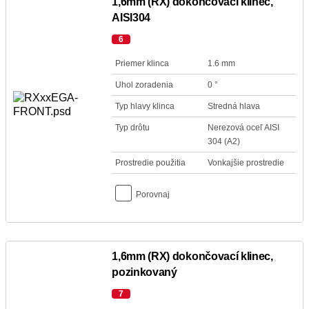
1,6mm (RX) dokončovací klinec,
AISI304
6
Priemer klinca
1.6 mm
Uhol zoradenia
0 °
Typ hlavy klinca
Stredná hlava
Typ drôtu
Nerezová oceľ AISI
304 (A2)
Prostredie použitia
Vonkajšie prostredie
Porovnaj
1,6mm (RX) dokončovací klinec,
pozinkovaný
7