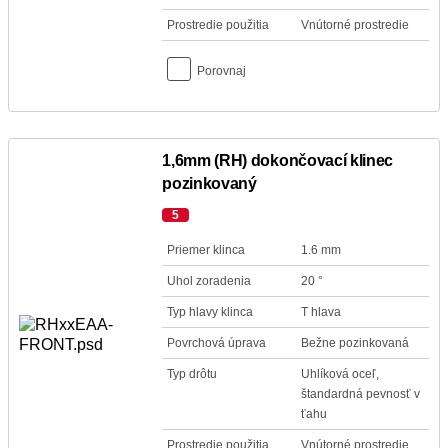
Prostredie použitia
Vnútorné prostredie
Porovnaj
1,6mm (RH) dokončovací klinec
pozinkovaný
5
Priemer klinca
1.6 mm
Uhol zoradenia
20 °
Typ hlavy klinca
T hlava
Povrchová úprava
Bežne pozinkovaná
Typ drôtu
Uhlíková oceľ,
štandardná pevnosť v
ťahu
Prostredie použitia
Vnútorné prostredie