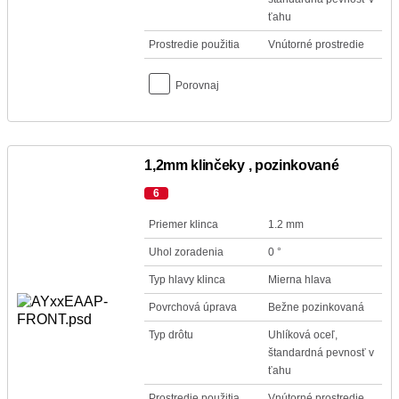
ťahu
Prostredie použitia
Vnútorné prostredie
Porovnaj
1,2mm klinčeky , pozinkované
6
Priemer klinca
1.2 mm
Uhol zoradenia
0 °
Typ hlavy klinca
Mierna hlava
Povrchová úprava
Bežne pozinkovaná
Typ drôtu
Uhlíková oceľ,
štandardná pevnosť v
ťahu
Prostredie použitia
Vnútorné prostredie