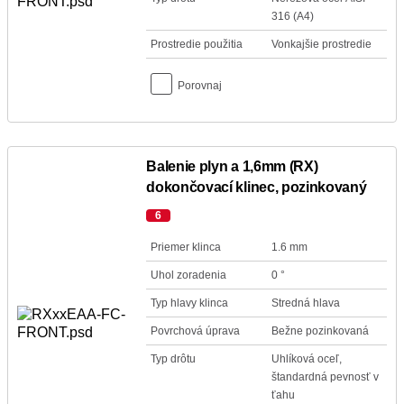
316 (A4)
Prostredie použitia
Vonkajšie prostredie
Porovnaj
Balenie plyn a 1,6mm (RX)
dokončovací klinec, pozinkovaný
6
Priemer klinca
1.6 mm
Uhol zoradenia
0 °
Typ hlavy klinca
Stredná hlava
Povrchová úprava
Bežne pozinkovaná
Typ drôtu
Uhlíková oceľ,
štandardná pevnosť v
ťahu