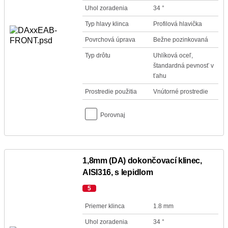
Uhol zoradenia
34 °
Typ hlavy klinca
Profilová hlavička
Povrchová úprava
Bežne pozinkovaná
Typ drôtu
Uhlíková oceľ,
štandardná pevnosť v
ťahu
Prostredie použitia
Vnútorné prostredie
Porovnaj
1,8mm (DA) dokončovací klinec,
AISI316, s lepidlom
5
Priemer klinca
1.8 mm
Uhol zoradenia
34 °