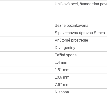
Uhlíková oceľ, štandardná pev
Bežne pozinkovaná
S povrchovou úpravou Senco
Vnútorné prostredie
Divergentný
Ťažká spona
1.4 mm
1.51 mm
10.6 mm
7.67 mm
N spona