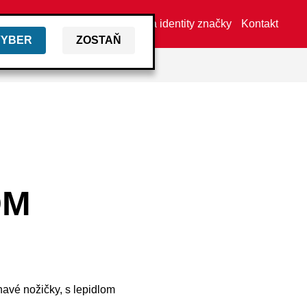
Vyhľadať predajcu
Aktíva identity značky
Kontakt
VYBER
ZOSTAŇ
OM
avé nožičky, s lepidlom