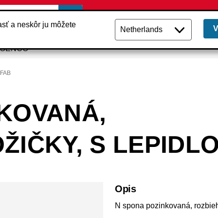
lasť a neskôr ju môžete
i SENCO
xFAB
KOVANÁ,
ŽIČKY, S LEPIDL
Opis
N spona pozinkovaná, rozbieh