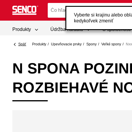
Vyberte si krajinu alebo ob
kedykoľvek zmeniť
Produkty
Údržba náradia
O spoločnost
Späť
Produkty
Upevňovacie prvky
Spony
Veľké spony
Nx
N SPONA POZIN
ROZBIEHAVÉ NO