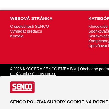
WEBOVÁ STRÁNKA
KATEGÓR
O spoločnosti SENCO
Klincovače
Vyhľadať predajcu
Sponkovač
Kontakt
Skrutkovače
Kompresor
Upevňovaci
©2026 KYOCERA SENCO EMEA B.V. |
Obchodné podm
používania súborov cookie
SENCO POUŽÍVA SÚBORY COOKIE NA RÔZNE 