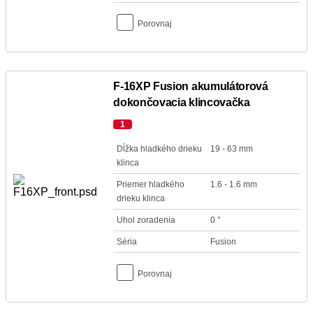
Porovnaj
F-16XP Fusion akumulátorová
dokončovacia klincovačka
1
Dĺžka hladkého drieku
19 - 63 mm
klinca
Priemer hladkého
1.6 - 1.6 mm
drieku klinca
Uhol zoradenia
0 °
Séria
Fusion
Porovnaj