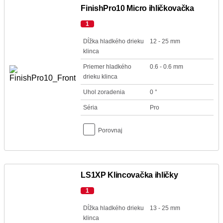
FinishPro10 Micro ihličkovačka
1
Dĺžka hladkého drieku
12 - 25 mm
klinca
Priemer hladkého
0.6 - 0.6 mm
drieku klinca
Uhol zoradenia
0 °
Séria
Pro
Porovnaj
LS1XP Klincovačka ihličky
1
Dĺžka hladkého drieku
13 - 25 mm
klinca