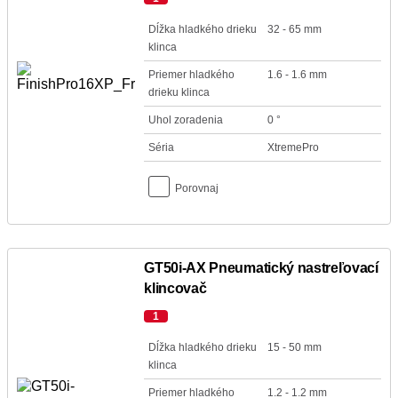
Dĺžka hladkého drieku
32 - 65 mm
klinca
Priemer hladkého
1.6 - 1.6 mm
drieku klinca
Uhol zoradenia
0 °
Séria
XtremePro
Porovnaj
GT50i-AX Pneumatický nastreľovací
klincovač
1
Dĺžka hladkého drieku
15 - 50 mm
klinca
Priemer hladkého
1.2 - 1.2 mm