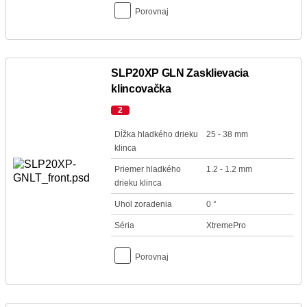
Porovnaj
SLP20XP GLN Zasklievacia
klincovačka
2
Dĺžka hladkého drieku
25 - 38 mm
klinca
Priemer hladkého
1.2 - 1.2 mm
drieku klinca
Uhol zoradenia
0 °
Séria
XtremePro
Porovnaj