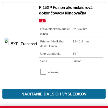
F-15XP Fusion akumulátorová
dokončovacia klincovačka
1
Dĺžka hladkého drieku
32 - 64 mm
klinca
Priemer hladkého
1.8 - 1.8 mm
drieku klinca
Uhol zoradenia
34 °
Séria
Fusion
Porovnaj
NAČÍTANIE ĎALŠÍCH VÝSLEDKOV