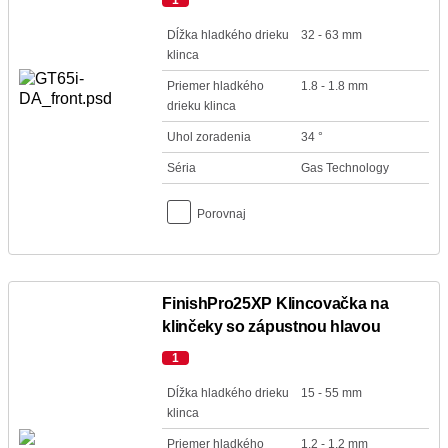
1
Dĺžka hladkého drieku
32 - 63 mm
klinca
Priemer hladkého
1.8 - 1.8 mm
drieku klinca
Uhol zoradenia
34 °
Séria
Gas Technology
Porovnaj
FinishPro25XP Klincovačka na
klinčeky so zápustnou hlavou
1
Dĺžka hladkého drieku
15 - 55 mm
klinca
Priemer hladkého
1.2 - 1.2 mm