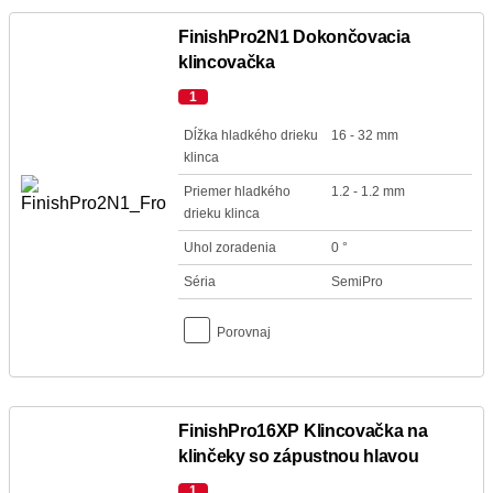
FinishPro2N1 Dokončovacia
klincovačka
1
Dĺžka hladkého drieku
16 - 32 mm
klinca
Priemer hladkého
1.2 - 1.2 mm
drieku klinca
Uhol zoradenia
0 °
Séria
SemiPro
Porovnaj
FinishPro16XP Klincovačka na
klinčeky so zápustnou hlavou
1