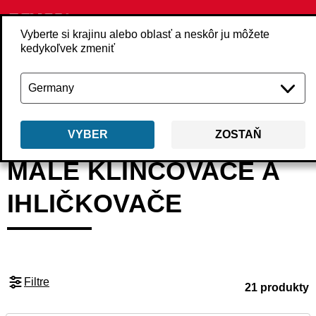
Vyberte si krajinu alebo oblasť a neskôr ju môžete
kedykoľvek zmeniť
Späť
Produkty
Náradie
Klincovače
Malé klincovače a ihličkovače
VYBER
ZOSTAŇ
MALÉ KLINCOVAČE A
IHLIČKOVAČE
Filtre
21 produkty