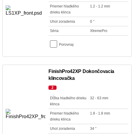
Priemer hladkého
1.2 - 1.2 mm
drieku klinca
Uhol zoradenia
0 °
Séria
XtremePro
Porovnaj
FinishPro42XP Dokončovacia
klincovačka
2
Dĺžka hladkého drieku
32 - 63 mm
klinca
Priemer hladkého
1.8 - 1.8 mm
drieku klinca
Uhol zoradenia
34 °