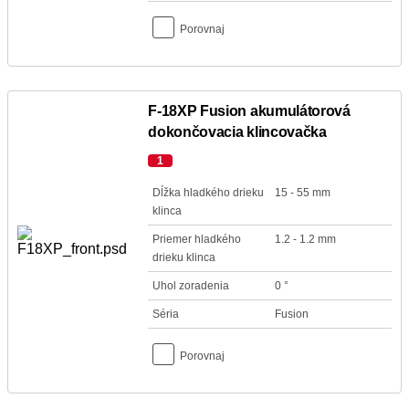
Porovnaj
F-18XP Fusion akumulátorová
dokončovacia klincovačka
1
Dĺžka hladkého drieku
15 - 55 mm
klinca
Priemer hladkého
1.2 - 1.2 mm
drieku klinca
Uhol zoradenia
0 °
Séria
Fusion
Porovnaj