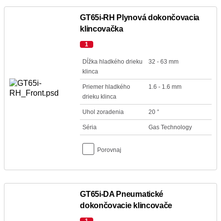
GT65i-RH Plynová dokončovacia
klincovačka
1
Dĺžka hladkého drieku
32 - 63 mm
klinca
Priemer hladkého
1.6 - 1.6 mm
drieku klinca
Uhol zoradenia
20 °
Séria
Gas Technology
Porovnaj
GT65i-DA Pneumatické
dokončovacie klincovače