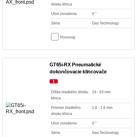
drieku klinca
Uhol zoradenia
0 °
Séria
Gas Technology
Porovnaj
GT65i-RX Pneumatické
dokončovacie klincovače
1
Dĺžka hladkého drieku
19 - 63 mm
klinca
Priemer hladkého
1.6 - 1.6 mm
drieku klinca
Uhol zoradenia
0 °
Séria
Gas Technology