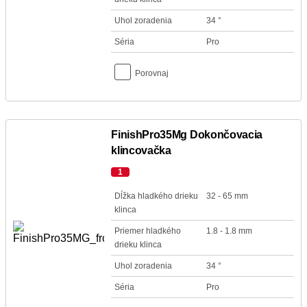
Uhol zoradenia
34 °
Séria
Pro
Porovnaj
FinishPro35Mg Dokončovacia
klincovačka
1
Dĺžka hladkého drieku
32 - 65 mm
klinca
Priemer hladkého
1.8 - 1.8 mm
drieku klinca
Uhol zoradenia
34 °
Séria
Pro