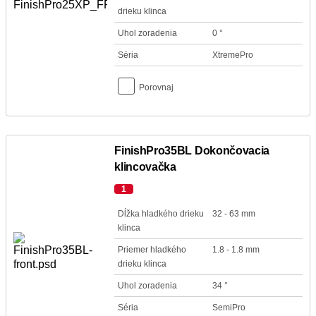
drieku klinca
Uhol zoradenia
0 °
Séria
XtremePro
Porovnaj
FinishPro35BL Dokončovacia
klincovačka
1
Dĺžka hladkého drieku
32 - 63 mm
klinca
Priemer hladkého
1.8 - 1.8 mm
drieku klinca
Uhol zoradenia
34 °
Séria
SemiPro