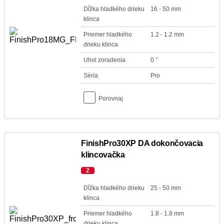
Dĺžka hladkého drieku
16 - 50 mm
klinca
Priemer hladkého
1.2 - 1.2 mm
drieku klinca
Uhol zoradenia
0 °
Séria
Pro
Porovnaj
FinishPro30XP DA dokončovacia
klincovačka
2
Dĺžka hladkého drieku
25 - 50 mm
klinca
Priemer hladkého
1.8 - 1.8 mm
drieku klinca