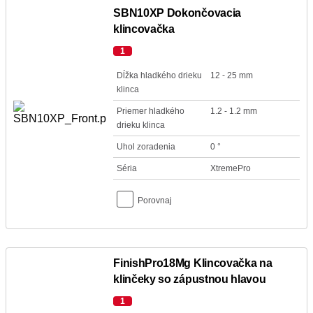
SBN10XP Dokončovacia
klincovačka
1
Dĺžka hladkého drieku
12 - 25 mm
klinca
Priemer hladkého
1.2 - 1.2 mm
drieku klinca
Uhol zoradenia
0 °
Séria
XtremePro
Porovnaj
FinishPro18Mg Klincovačka na
klinčeky so zápustnou hlavou
1