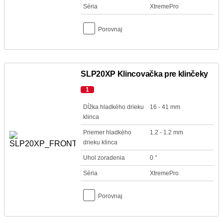
Séria
XtremePro
Porovnaj
SLP20XP Klincovačka pre klinčeky
1
Dĺžka hladkého drieku
16 - 41 mm
klinca
Priemer hladkého
1.2 - 1.2 mm
drieku klinca
Uhol zoradenia
0 °
Séria
XtremePro
Porovnaj