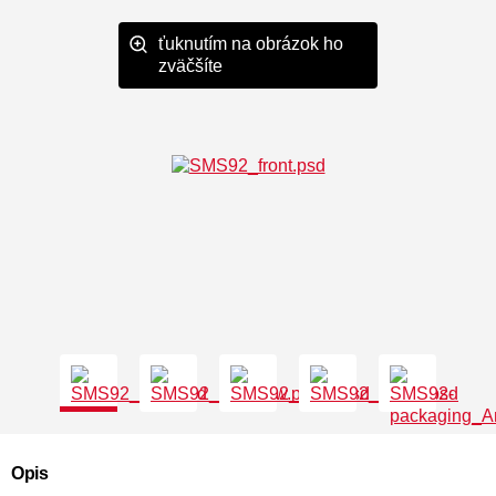
ťuknutím na obrázok ho
zväčšíte
Opis