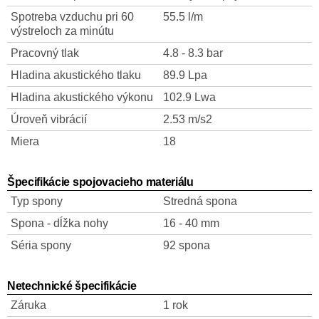
Spotreba vzduchu pri 60
55.5 l/m
výstreloch za minútu
Pracovný tlak
4.8 - 8.3 bar
Hladina akustického tlaku
89.9 Lpa
Hladina akustického výkonu
102.9 Lwa
Úroveň vibrácií
2.53 m/s2
Miera
18
Špecifikácie spojovacieho materiálu
Typ spony
Stredná spona
Spona - dĺžka nohy
16 - 40 mm
Séria spony
92 spona
Netechnické špecifikácie
Záruka
1 rok