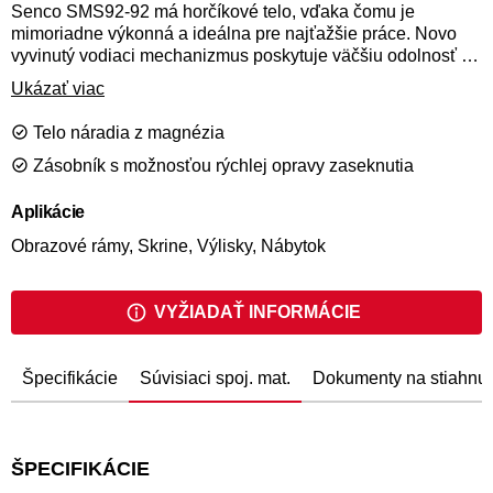
Senco SMS92-92 má horčíkové telo, vďaka čomu je
mimoriadne výkonná a ideálna pre najťažšie práce. Novo
vyvinutý vodiaci mechanizmus poskytuje väčšiu odolnosť a
presnosť pri nástrele spôn až do 40 mm. Medzi ďalšie
Ukázať viac
funkcie patrí rýchloupínací mechanizmus vedenia spony,
ktorý umožňuje odstránenie zaseknutého spojovacieho
Telo náradia z magnézia
materiálu bez demontáže nástroja, nastaviteľná hĺbka
Zásobník s možnosťou rýchlej opravy zaseknutia
zapustenia a 360 ° nastaviteľný výfuk.
Aplikácie
Obrazové rámy, Skrine, Výlisky, Nábytok
VYŽIADAŤ INFORMÁCIE
Špecifikácie
Súvisiaci spoj. mat.
Dokumenty na stiahnut
ŠPECIFIKÁCIE