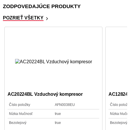
ZODPOVEDAJÚCE PRODUKTY
POZRIEŤ VŠETKY
AC20224BL Vzduchový kompresor
AC12824 
Číslo položky
AFN0038EU
Číslo položk
Nízka hlučnosť
true
Nízka hlučn
Bezolejový
true
Bezolejový