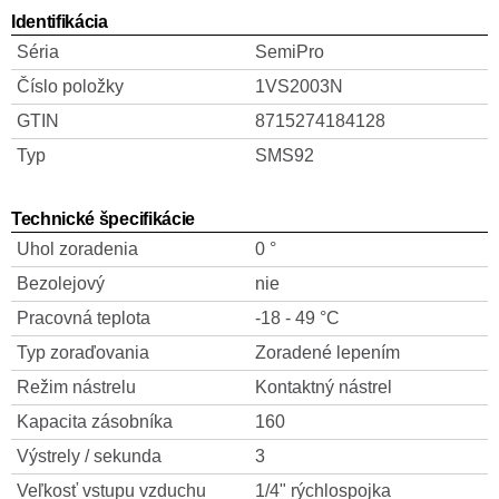
Identifikácia
Séria
SemiPro
Číslo položky
1VS2003N
GTIN
8715274184128
Typ
SMS92
Technické špecifikácie
Uhol zoradenia
0 °
Bezolejový
nie
Pracovná teplota
-18 - 49 °C
Typ zoraďovania
Zoradené lepením
Režim nástrelu
Kontaktný nástrel
Kapacita zásobníka
160
Výstrely / sekunda
3
Veľkosť vstupu vzduchu
1/4" rýchlospojka