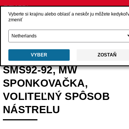
Vyberte si krajinu alebo oblasť a neskôr ju môžete kedykoľ
zmeniť
Späť
Produkty
Náradie
Sponkovače
Stredné sponkovače
1VS2
VYBER
ZOSTAŇ
SMS92-92, MW
SPONKOVAČKA,
VOLITEĽNÝ SPÔSOB
NÁSTRELU