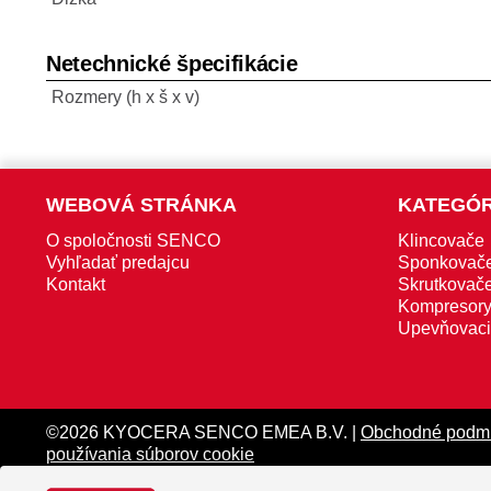
Netechnické špecifikácie
Rozmery (h x š x v)
WEBOVÁ STRÁNKA
KATEGÓR
O spoločnosti SENCO
Klincovače
Vyhľadať predajcu
Sponkovač
Kontakt
Skrutkovače
Kompresor
Upevňovaci
©2026 KYOCERA SENCO EMEA B.V. |
Obchodné podm
používania súborov cookie