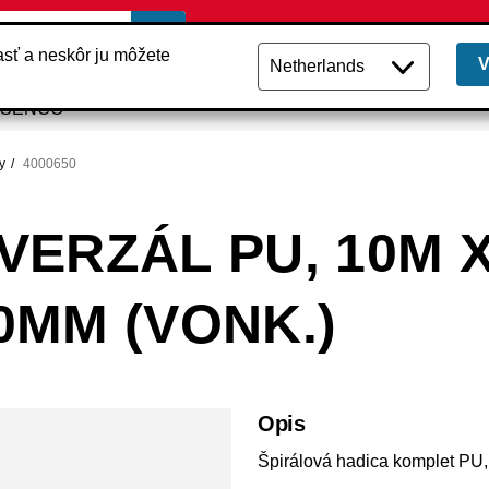
lasť a neskôr ju môžete
i SENCO
y
4000650
IVERZÁL PU, 10M 
10MM (VONK.)
Opis
Špirálová hadica komplet PU,