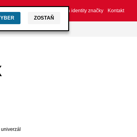
Vyhľadať predajcu
Aktíva identity značky
Kontakt
VYBER
ZOSTAŇ
X
 univerzál