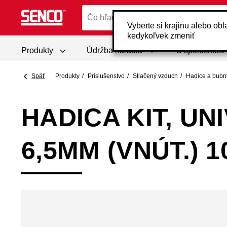
Vyberte si krajinu alebo ob
kedykoľvek zmeniť
Produkty
Údržba náradia
O spoločnost
Späť
Produkty
Príslušenstvo
Stlačený vzduch
Hadice a bubn
HADICA KIT, UN
6,5MM (VNÚT.) 