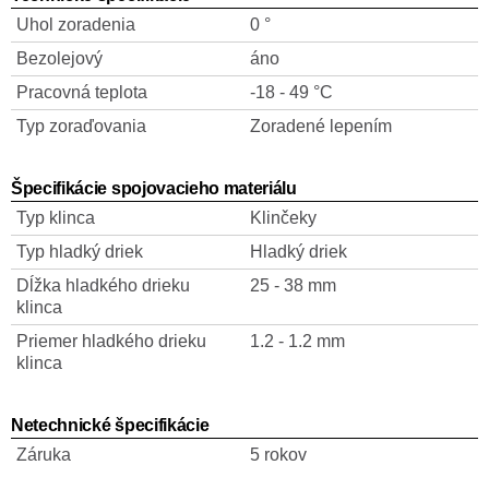
Uhol zoradenia
0 °
Bezolejový
áno
Pracovná teplota
-18 - 49 °C
Typ zoraďovania
Zoradené lepením
Špecifikácie spojovacieho materiálu
Typ klinca
Klinčeky
Typ hladký driek
Hladký driek
Dĺžka hladkého drieku
25 - 38 mm
klinca
Priemer hladkého drieku
1.2 - 1.2 mm
klinca
Netechnické špecifikácie
Záruka
5 rokov