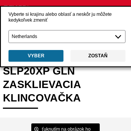
Vyberte si krajinu alebo oblasť a neskôr ju môžete
kedykoľvek zmeniť
Späť
Produkty
Náradie
Klincovače
Malé klincovače a ihličkovače
VYBER
ZOSTAŇ
SLP20XP GLN
ZASKLIEVACIA
KLINCOVAČKA
ťuknutím na obrázok ho