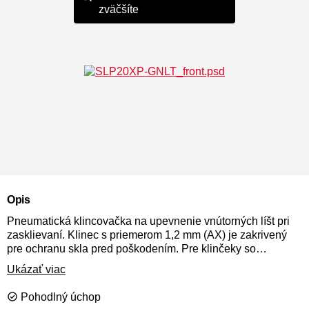
zväčšíte
Opis
Pneumatická klincovačka na upevnenie vnútorných líšt pri
zasklievaní. Klinec s priemerom 1,2 mm (AX) je zakrivený
pre ochranu skla pred poškodením. Pre klinčeky so
zápustnou hlavou v dĺžke od 25 mm do 38 mm. Odporúčaná
Ukázať viac
vzdialenosť klincov je 30 cm. Od konca lišty max. 8 až 10,5
cm
Pohodlný úchop