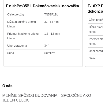
FinishPro35BL Dokončovacia klincovačka
F-16XP Fu
dokončova
Číslo položky
TN52P1BL
Číslo položk
Dĺžka hladkého drieku
32 - 63 mm
klinca
Dĺžka hladk
klinca
Priemer hladkého drieku
1.8 - 1.8 mm
klinca
Priemer hla
klinca
Uhol zoradenia
34 °
Uhol zorade
Séria
SemiPro
Séria
O nás
MENÍME SPÔSOB BUDOVANIA – SPOLOČNE AKO
JEDEN CELOK