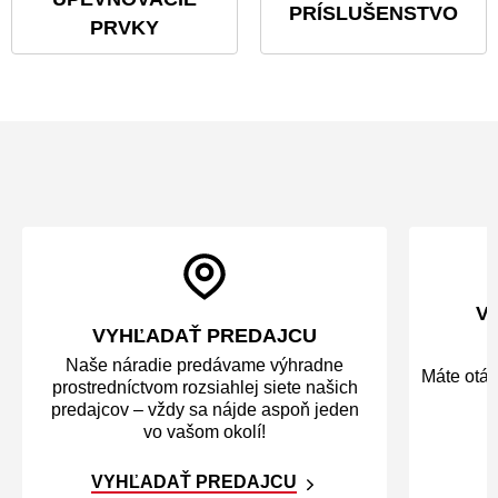
PRÍSLUŠENSTVO
PRVKY
V
VYHĽADAŤ PREDAJCU
Naše náradie predávame výhradne
Máte otáz
prostredníctvom rozsiahlej siete našich
predajcov – vždy sa nájde aspoň jeden
vo vašom okolí!
VYHĽADAŤ PREDAJCU