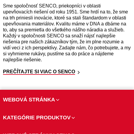
Sme spoločnosť SENCO, priekopníci v oblasti
upevňovacích riešení od roku 1951. Sme hrdí na to, že sme
na trh priniesli inovácie, ktoré sa stali štandardom v oblasti
upevňovania materiálov. Kvalitu máme v DNA a dbáme na
to, aby sa premietla do všetkého nášho náradia a služieb.
Každý v spoločnosti SENCO sa snaží nájsť najlepšie
riešenia pre našich zákazníkov tým, že im plne rozumie a
vidí veci z ich perspektívy. Zadajte nám, čo potrebujete, a my
si vyhrnieme rukávy, pustíme sa do práce a nájdeme
najlepšie riešenie.
PREČÍTAJTE SI VIAC O SENCO
WEBOVÁ STRÁNKA
KATEGÓRIE PRODUKTOV