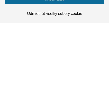
KATEGÓRIE PRODUKTOV
Odmietnúť všetky súbory cookie
WEBOVÉ STRÁNKY SENCO
SLEDUJTE NÁS
©2026 KYOCERA SENCO EMEA B.V. |
Obchodné
podmienky
|
Vyhlásenie o ochrane osobných údajov
|
Zásady používania súborov cookie