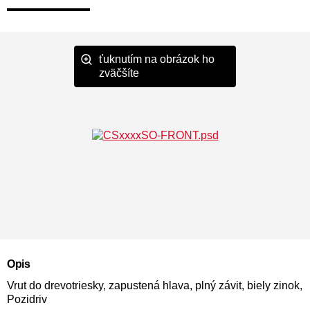
ťuknutím na obrázok ho
zväčšíte
Opis
Vrut do drevotriesky, zapustená hlava, plný závit, biely zinok,
Pozidriv