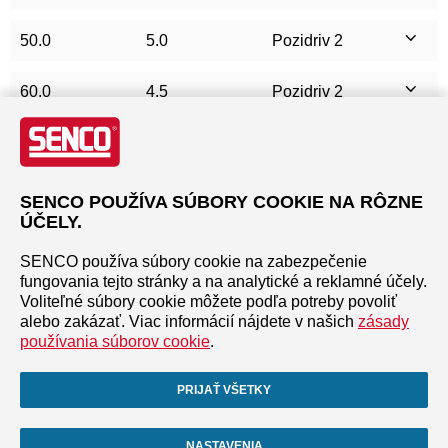
50.0
5.0
Pozidriv 2
60.0
4.5
Pozidriv 2
60.0
5.0
Pozidriv 2
70.0
5.0
Pozidriv 2
SENCO POUŽÍVA SÚBORY COOKIE NA RÔZNE
ÚČELY.
80.0
5.0
Pozidriv 2
SENCO používa súbory cookie na zabezpečenie
fungovania tejto stránky a na analytické a reklamné účely.
100.0
5.0
Pozidriv 2
Voliteľné súbory cookie môžete podľa potreby povoliť
alebo zakázať. Viac informácií nájdete v našich
zásady
používania súborov cookie
.
PRIJAŤ VŠETKY
WEBOVÁ STRÁNKA
NASTAVENIA