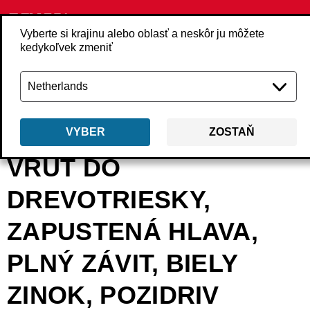
Vyberte si krajinu alebo oblasť a neskôr ju môžete
kedykoľvek zmeniť
Späť
Produkty
Upevňovacie prvky
Skrutky
Voľné skrutky
CSxxx
VYBER
ZOSTAŇ
VRUT DO
DREVOTRIESKY,
ZAPUSTENÁ HLAVA,
PLNÝ ZÁVIT, BIELY
ZINOK, POZIDRIV