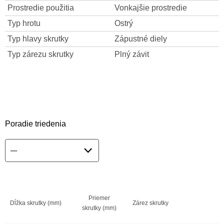
Prostredie použitia
Vonkajšie prostredie
Typ hrotu
Ostrý
Typ hlavy skrutky
Zápustné diely
Typ zárezu skrutky
Plný závit
Poradie triedenia
Priemer
Dĺžka skrutky (mm)
Zárez skrutky
skrutky (mm)