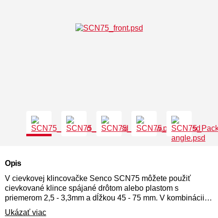
Opis
V cievkovej klincovačke Senco SCN75 môžete použiť
cievkované klince spájané drôtom alebo plastom s
priemerom 2,5 - 3,3mm a dĺžkou 45 - 75 mm. V kombinácii s
odolnosťou Senco môže tento nástroj pokrývať široké
Ukázať viac
spektrum aplikácií od stavebných konštrukcií až po