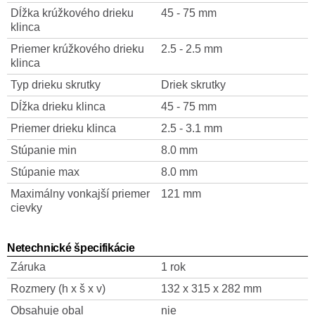
Dĺžka krúžkového drieku
45 - 75 mm
klinca
Priemer krúžkového drieku
2.5 - 2.5 mm
klinca
Typ drieku skrutky
Driek skrutky
Dĺžka drieku klinca
45 - 75 mm
Priemer drieku klinca
2.5 - 3.1 mm
Stúpanie min
8.0 mm
Stúpanie max
8.0 mm
Maximálny vonkajší priemer
121 mm
cievky
Netechnické špecifikácie
Záruka
1 rok
Rozmery (h x š x v)
132 x 315 x 282 mm
Obsahuje obal
nie