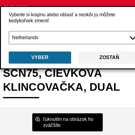
Vyberte si krajinu alebo oblasť a neskôr ju môžete
kedykoľvek zmeniť
Späť
Produkty
Náradie
Klincovače
Cievkové klincovače
SCN75
VYBER
ZOSTAŇ
SCN75, CIEVKOVÁ
KLINCOVAČKA, DUAL
ťuknutím na obrázok ho
zväčšíte