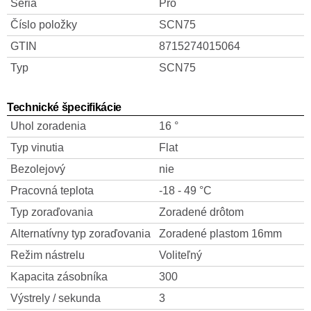
Séria
Pro
Číslo položky
SCN75
GTIN
8715274015064
Typ
SCN75
Technické špecifikácie
Uhol zoradenia
16 °
Typ vinutia
Flat
Bezolejový
nie
Pracovná teplota
-18 - 49 °C
Typ zoraďovania
Zoradené drôtom
Alternatívny typ zoraďovania
Zoradené plastom 16mm
Režim nástrelu
Voliteľný
Kapacita zásobníka
300
Výstrely / sekunda
3