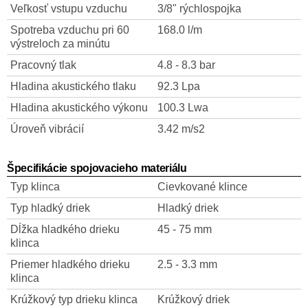
Veľkosť vstupu vzduchu
3/8" rýchlospojka
Spotreba vzduchu pri 60
168.0 l/m
výstreloch za minútu
Pracovný tlak
4.8 - 8.3 bar
Hladina akustického tlaku
92.3 Lpa
Hladina akustického výkonu
100.3 Lwa
Úroveň vibrácií
3.42 m/s2
Špecifikácie spojovacieho materiálu
Typ klinca
Cievkované klince
Typ hladký driek
Hladký driek
Dĺžka hladkého drieku
45 - 75 mm
klinca
Priemer hladkého drieku
2.5 - 3.3 mm
klinca
Krúžkový typ drieku klinca
Krúžkový driek