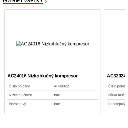
POZRIEŤ VŠETKY
AC24016 Nízkohlučný kompresor
AC32024 
Číslo položky
AFN0022
Číslo položk
Nízka hlučnosť
true
Nízka hlučn
Bezolejový
true
Bezolejový